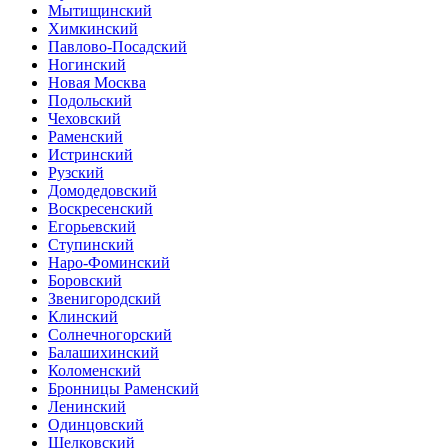
Мытищинский
Химкинский
Павлово-Посадский
Ногинский
Новая Москва
Подольский
Чеховский
Раменский
Истринский
Рузский
Домодедовский
Воскресенский
Егорьевский
Ступинский
Наро-Фоминский
Боровский
Звенигородский
Клинский
Солнечногорский
Балашихинский
Коломенский
Бронницы Раменский
Ленинский
Одинцовский
Щелковский