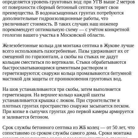
определяется уровень грунтовых вод: при УГВ выше 2 метров
от поверхности сборный бетонный септик теряет свои
преимущества. В водонасыщенных грунтах потребуются
дополнительные гидроизоляционные работы, что
увеличивает стоимость. В таких случаях наш инженер
порекомендует оптимальную схему — с учётом конкретной
геологии вашего участка в Московской области.
Железобетонные кольца для монтажа септика в Жукове лучше
всего использовать пазогребневые. Пазы удерживают их от
смещений по горизонтали, а скобы на стыках не дадут
кольцам сместиться по вертикали. Стыки обрабатываются
быстросхватывающимся цементным раствором и
герметизируются; снаружи кольца промазываются битумной
мастикой для защиты от проникновения грунтовых вод.
На шов устанавливаются три скобы, затем выполняется
герметизация. На верхнее кольцо каждой шахты
устанавливается крышка с люком. При строительстве в
плотных грунтах пространство снаружи засыпается песком.
При копке в сыпучих грунтах дно первой камеры армируется
и заливается бетоном.
Срок службы бетонного септика из ЖБ колец — от 50 лет, что
сопоставимо со сроком службы самого дома. Сроки монтажа