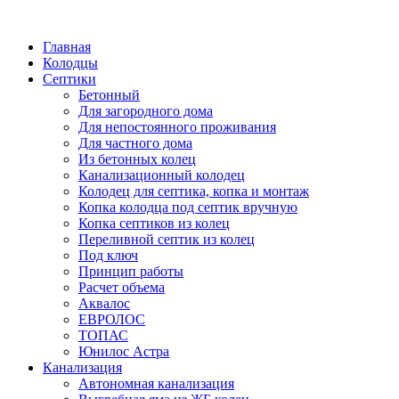
Написать в Telegram
Главная
Колодцы
Септики
Бетонный
Для загородного дома
Для непостоянного проживания
Для частного дома
Из бетонных колец
Канализационный колодец
Колодец для септика, копка и монтаж
Копка колодца под септик вручную
Копка септиков из колец
Переливной септик из колец
Под ключ
Принцип работы
Расчет объема
Аквалос
ЕВРОЛОС
ТОПАС
Юнилос Астра
Канализация
Автономная канализация