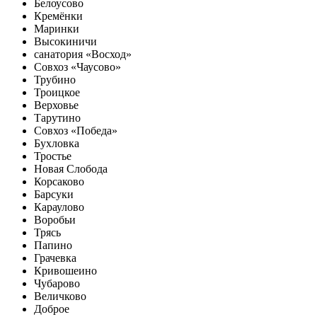
Белоусово
Кремёнки
Маринки
Высокиничи
санатория «Восход»
Совхоз «Чаусово»
Трубино
Троицкое
Верховье
Тарутино
Совхоз «Победа»
Бухловка
Тростье
Новая Слобода
Корсаково
Барсуки
Караулово
Воробьи
Трясь
Папино
Грачевка
Кривошеино
Чубарово
Величково
Доброе