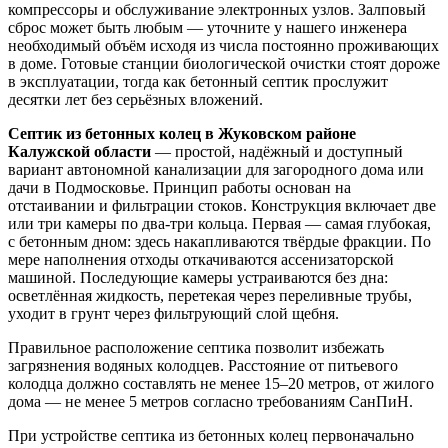
компрессоры и обслуживание электронных узлов. Залповый
сброс может быть любым — уточните у нашего инженера
необходимый объём исходя из числа постоянно проживающих
в доме. Готовые станции биологической очистки стоят дороже
в эксплуатации, тогда как бетонный септик прослужит
десятки лет без серьёзных вложений.
Септик из бетонных колец в Жуковском районе
Калужской области
— простой, надёжный и доступный
вариант автономной канализации для загородного дома или
дачи в Подмосковье. Принцип работы основан на
отстаивании и фильтрации стоков. Конструкция включает две
или три камеры по два-три кольца. Первая — самая глубокая,
с бетонным дном: здесь накапливаются твёрдые фракции. По
мере наполнения отходы откачиваются ассенизаторской
машиной. Последующие камеры устраиваются без дна:
осветлённая жидкость, перетекая через переливные трубы,
уходит в грунт через фильтрующий слой щебня.
Правильное расположение септика позволит избежать
загрязнения водяных колодцев. Расстояние от питьевого
колодца должно составлять не менее 15–20 метров, от жилого
дома — не менее 5 метров согласно требованиям СанПиН.
При устройстве септика из бетонных колец первоначально