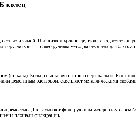
Б колец
, осенью и зимой. При низком уровне грунтовых вод котлован 
ли брусчаткой — только ручным методом без вреда для благоуст
ом (стакана). Кольца выставляют строго вертикально. Если коль
йким цементным раствором, скрепляют металлическими скобами
ницаемостью. Дно засыпают фильтрующим материалом слоем боле
личения площади фильтрации.