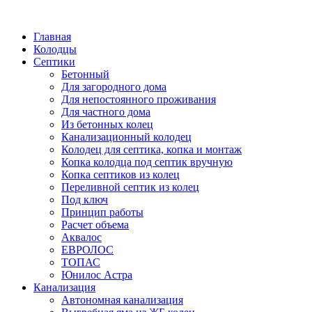
Написать в Telegram
Главная
Колодцы
Септики
Бетонный
Для загородного дома
Для непостоянного проживания
Для частного дома
Из бетонных колец
Канализационный колодец
Колодец для септика, копка и монтаж
Копка колодца под септик вручную
Копка септиков из колец
Переливной септик из колец
Под ключ
Принцип работы
Расчет объема
Аквалос
ЕВРОЛОС
ТОПАС
Юнилос Астра
Канализация
Автономная канализация