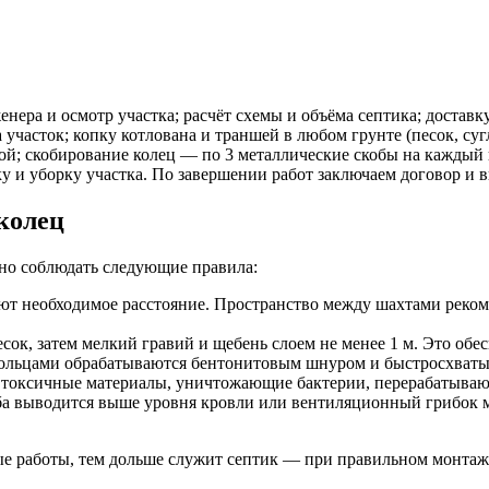
ера и осмотр участка; расчёт схемы и объёма септика; доставк
а участок; копку котлована и траншей в любом грунте (песок, су
; скобирование колец — по 3 металлические скобы на каждый 
ку и уборку участка. По завершении работ заключаем договор и 
колец
жно соблюдать следующие правила:
яют необходимое расстояние. Пространство между шахтами реко
ок, затем мелкий гравий и щебень слоем не менее 1 м. Это обе
кольцами обрабатываются бентонитовым шнуром и быстросхват
ь токсичные материалы, уничтожающие бактерии, перерабатываю
ба выводится выше уровня кровли или вентиляционный грибок м
е работы, тем дольше служит септик — при правильном монтаже 