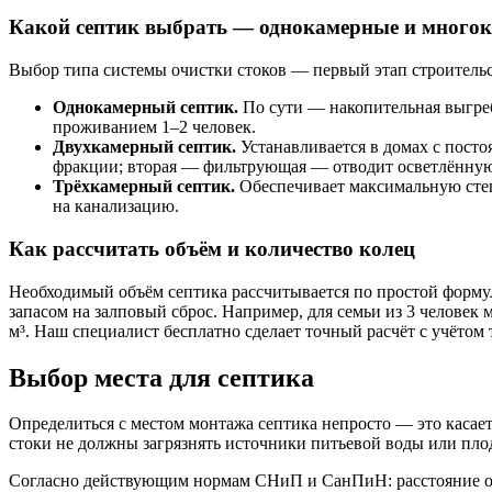
Какой септик выбрать —
однокамерные и много
Выбор типа системы очистки стоков — первый этап строительс
Однокамерный септик.
По сути — накопительная выгреб
проживанием 1–2 человек.
Двухкамерный септик.
Устанавливается в домах с пост
фракции; вторая — фильтрующая — отводит осветлённую 
Трёхкамерный септик.
Обеспечивает максимальную степ
на канализацию.
Как рассчитать объём и количество колец
Необходимый объём септика рассчитывается по простой формул
запасом на залповый сброс. Например, для семьи из 3 человек м
м³. Наш специалист бесплатно сделает точный расчёт с учётом 
Выбор места для септика
Определиться с местом монтажа септика непросто — это касает
стоки не должны загрязнять источники питьевой воды или пло
Согласно действующим нормам СНиП и СанПиН: расстояние от ж