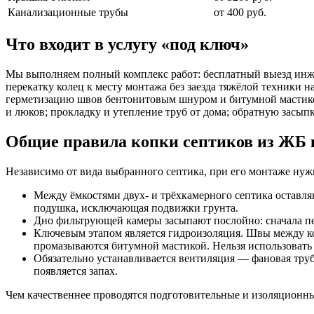
Канализационные трубы
от 400 руб.
Что входит в услугу «под ключ»
Мы выполняем полный комплекс работ: бесплатный выезд инжен
перекатку колец к месту монтажа без заезда тяжёлой техники н
герметизацию швов бентонитовым шнуром и битумной мастикой
и люков; прокладку и утепление труб от дома; обратную засып
Общие правила копки септиков из ЖБ 
Независимо от вида выбранного септика, при его монтаже ну
Между ёмкостями двух- и трёхкамерного септика оставл
подушка, исключающая подвижки грунта.
Дно фильтрующей камеры засыпают послойно: сначала пес
Ключевым этапом является гидроизоляция. Швы между 
промазываются битумной мастикой. Нельзя использоват
Обязательно устанавливается вентиляция — фановая тру
появляется запах.
Чем качественнее проводятся подготовительные и изоляционны