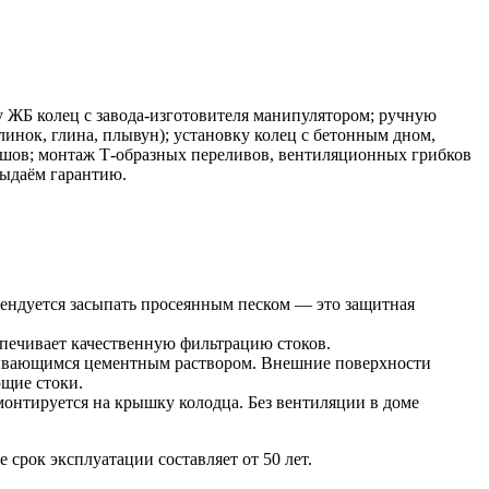
у ЖБ колец с завода-изготовителя манипулятором; ручную
глинок, глина, плывун); установку колец с бетонным дном,
шов; монтаж Т-образных переливов, вентиляционных грибков
выдаём гарантию.
мендуется засыпать просеянным песком — это защитная
спечивает качественную фильтрацию стоков.
ывающимся цементным раствором. Внешние поверхности
щие стоки.
онтируется на крышку колодца. Без вентиляции в доме
срок эксплуатации составляет от 50 лет.