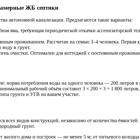
камерные ЖБ септики
тва автономной канализации. Предлагаются такие варианты:
ная яма, требующая периодической откачки ассенизаторской тех
оянным проживанием. Рассчитан на семью 3–4 человека. Первая 
воду в грунт.
ень очистки. Оптимален для коттеджей с постоянным проживани
е: норма потребления воды на одного человека — 200 литров в 
инимальный рабочий объём составит 3 × 200 × 3 = 1 800 литров, т
типа грунта и УГВ на вашем участке.
ся всех видов конструкций, независимо от количества ёмкостей
дородный грунт.
илого дома и построек — не менее 5 м; от питьевого колодца 