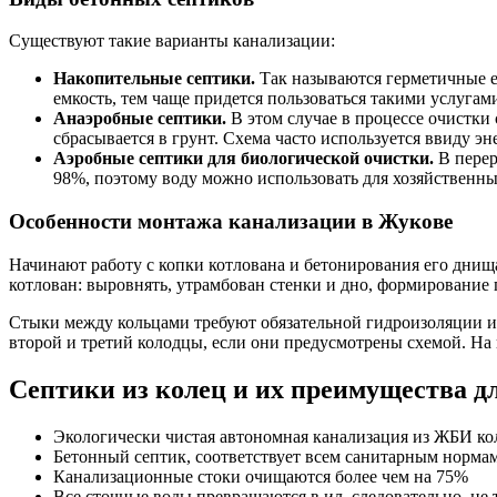
Существуют такие варианты канализации:
Накопительные септики.
Так называются герметичные е
емкость, тем чаще придется пользоваться такими услугам
Анаэробные септики.
В этом случае в процессе очистки
сбрасывается в грунт. Схема часто используется ввиду э
Аэробные септики для биологической очистки.
В перер
98%, поэтому воду можно использовать для хозяйственн
Особенности монтажа канализации в Жукове
Начинают работу с копки котлована и бетонирования его днищ
котлован: выровнять, утрамбован стенки и дно, формирование 
Стыки между кольцами требуют обязательной гидроизоляции и
второй и третий колодцы, если они предусмотрены схемой. На
Септики из колец и их преимущества д
Экологически чистая автономная канализация из ЖБИ ко
Бетонный септик, соответствует всем санитарным норм
Канализационные стоки очищаются более чем на 75%
Все сточные воды превращаются в ил, следовательно, не