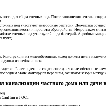
мкости для сбора сточных вод. После заполнения септика содер
и.
 сточных вод участвуют анаэробные бактерии. Доочистка осущест
нергонезависимости и простоты обустройства. Недостатком счит
аботке сточных вод участвует 2 вида бактерий. Аэробные микр
ых нужд.
а. Конструкция из железобетонных колец должна иметь надежно
подушки из щебня и песка.
 заделки. Более надежное соединение дают железобетонные эле
 последнем этапе монтируют переливы, засыпают зазоры между 
ля канализации частного дома или дачи 
лец
ам СанПин и ГОСТ
 требуется частый вызов ассенизаторской машины