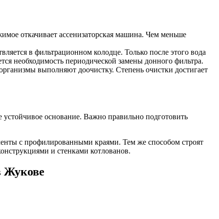
жимое откачивает ассенизаторская машина. Чем меньше
вляется в фильтрационном колодце. Только после этого вода
ается необходимость периодической замены донного фильтра.
оорганизмы выполняют доочистку. Степень очистки достигает
е устойчивое основание. Важно правильно подготовить
менты с профилированными краями. Тем же способом строят
конструкциями и стенками котлованов.
в Жукове