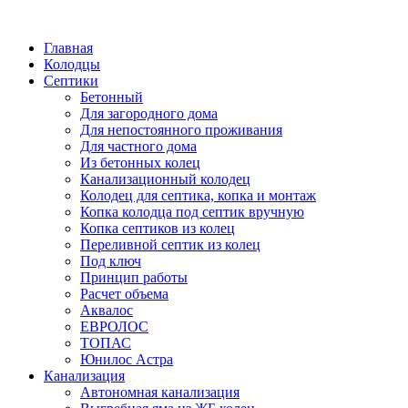
Написать в Telegram
Главная
Колодцы
Септики
Бетонный
Для загородного дома
Для непостоянного проживания
Для частного дома
Из бетонных колец
Канализационный колодец
Колодец для септика, копка и монтаж
Копка колодца под септик вручную
Копка септиков из колец
Переливной септик из колец
Под ключ
Принцип работы
Расчет объема
Аквалос
ЕВРОЛОС
ТОПАС
Юнилос Астра
Канализация
Автономная канализация